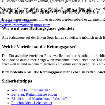
zu stockendem Verkehr kommt, gesetzlich geregelt in § 11 Abs. 2 St
Wir nutzen Cookies auf unserer Website. Einige von ihnen sind essenzi
Wann muss eine Rettungsgasse gebildet werden?
können selbst entscheiden, ob Sie die Cookies zulassen möchten. Bitte
Die Rettungsgasse muss immer gebildet werden sobald es zu einem Rüc
Akzeptieren
Ablehnen
Weitere Informationen
Impressum
Wie wird eine Rettungsgasse gebildet?
Alle Fahrzeuge auf der linken Spur fahren soweit wie möglich nach li
Welche Vorteile hat die Rettungsgasse?
Die Einsatzkräfte erreichen Einsatzstellen auf der Autobahn erhebli
Sekunde so dass dieser Zeitgewinn manchmal über Leben und Tod ent
erschwert ist und mit einem großem Zeitverlust einher geht. Ein Zeit
Bitte bedenken Sie: Die Rettungsgasse hilft Leben zu retten. Auc
Sicherheitstipps
Was tun bei Stromausfall?
Bei Stau: Rettungsgasse bilden
Blaulicht und Martinshorn - Was tun?
Rauchmelder - Lebensretter