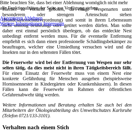
Bitte beachten Sie, dass bei einer Ablehnung womöglich nicht mehr
alle Funktionalitäten der Seite zur Verfügung stehen.
Hierbei ist Vorsicht geboten, da einige Wespenarten unter
besonderem oder strengem Artenschutz stehen
Akzeptieren
Ablehnen
(Bundesartenschutzverordnung) und somit in ihrem Lebensraum
Weitere Informationen
Impressum
nicht unnötig beunruhigt oder getötet werden dürfen. Man sollte
daher erst einmal persönlich überlegen, ob das entdeckte Nest
unbedingt entfernt werden muss. Für die eventuelle Entfernung
empfiehlt es sich dann einen professionelle Schädlingsbekämper zu
beauftragen, welcher eine Umsiedlung versuchen wird und die
Insekten nur in den seltensten Fällen tötet.
Die Feuerwehr wird bei der Entfernung von Wespen nur sehr
selten tätig, da dies meist nicht in ihren Tätigkeitsbereich fällt.
Für einen Einsatz der Feuerwehr muss von einem Nest eine
konkrete Gefährdung für Menschen ausgehen (beispielsweise
Hornissennester in Kindergärten oder Krankenhäusern). In diesen
Fällen kann die Feuerwehr im Rahmen der öffentlichen
Gefahrenabwehr tätig werden.
Weitere Informationen und Beratung erhalten Sie auch bei den
Mitarbeitern der Ökologieabteilung des Umweltschutzes Karlsruhe
(Telefon 0721/133-3101).
Verhalten nach einem Stich