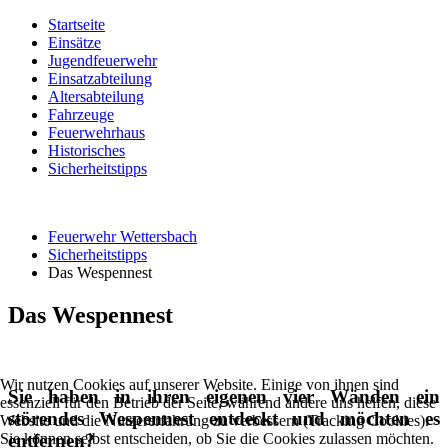
Startseite
Einsätze
Jugendfeuerwehr
Einsatzabteilung
Altersabteilung
Fahrzeuge
Feuerwehrhaus
Historisches
Sicherheitstipps
Feuerwehr Wettersbach
Sicherheitstipps
Das Wespennest
Das Wespennest
Wir nutzen Cookies auf unserer Website. Einige von ihnen sind
Sie haben in ihren eigenen vier Wänden ein
essenziell für den Betrieb der Seite, während andere uns helfen, diese
störendes Wespennest entdeckt und möchten es
Website und die Nutzererfahrung zu verbessern (Tracking Cookies).
entfernen?
Sie können selbst entscheiden, ob Sie die Cookies zulassen möchten.