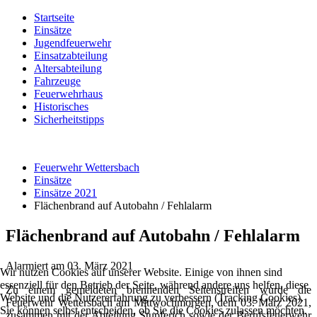
Startseite
Einsätze
Jugendfeuerwehr
Einsatzabteilung
Altersabteilung
Fahrzeuge
Feuerwehrhaus
Historisches
Sicherheitstipps
Feuerwehr Wettersbach
Einsätze
Einsätze 2021
Flächenbrand auf Autobahn / Fehlalarm
Flächenbrand auf Autobahn / Fehlalarm
Alarmiert am
03. März 2021
Wir nutzen Cookies auf unserer Website. Einige von ihnen sind
essenziell für den Betrieb der Seite, während andere uns helfen, diese
Zu einem gemeldeten brennenden Seitenstreifen wurde die
Website und die Nutzererfahrung zu verbessern (Tracking Cookies).
Feuerwehr Wettersbach am Mittwochmorgen, dem 03. März 2021,
Sie können selbst entscheiden, ob Sie die Cookies zulassen möchten.
zusammen mit der Abteilung Stupferich sowie der Berufsfeuerwehr